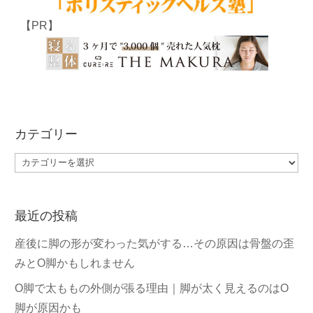
【PR】
カテゴリー
カ
テ
ゴ
最近の投稿
リ
ー
産後に脚の形が変わった気がする…その原因は骨盤の歪
みとO脚かもしれません
O脚で太ももの外側が張る理由｜脚が太く見えるのはO
脚が原因かも