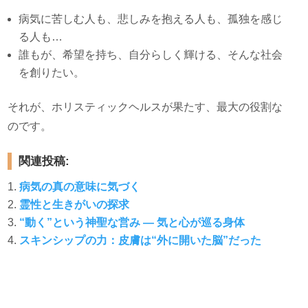
病気に苦しむ人も、悲しみを抱える人も、孤独を感じ
る人も…
誰もが、希望を持ち、自分らしく輝ける、そんな社会
を創りたい。
それが、ホリスティックヘルスが果たす、最大の役割な
のです。
関連投稿:
病気の真の意味に気づく
霊性と生きがいの探求
“動く”という神聖な営み ― 気と心が巡る身体
ホリスティックヘルスが果たす社会の役割：誰もが主
スキンシップの力：皮膚は“外に開いた脳”だった
人公になれる未来へ
医療とは：人生を彩る物語を紡ぐもの
ホリスティックヘルスの未来地図：社会を照らす３つ
の光
ホリスティックヘルスの貢献：未来への種まき