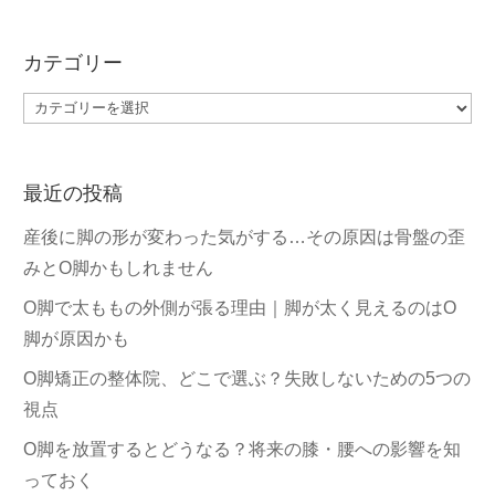
カテゴリー
カ
テ
ゴ
最近の投稿
リ
ー
産後に脚の形が変わった気がする…その原因は骨盤の歪
みとO脚かもしれません
O脚で太ももの外側が張る理由｜脚が太く見えるのはO
脚が原因かも
O脚矯正の整体院、どこで選ぶ？失敗しないための5つの
視点
O脚を放置するとどうなる？将来の膝・腰への影響を知
っておく