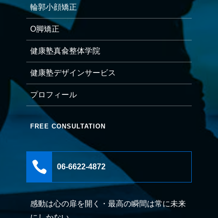
輪郭小顔矯正
O脚矯正
健康塾真兪整体学院
健康塾デザインサービス
プロフィール
FREE CONSULTATION

06-6622-4872
感動は心の扉を開く・最高の瞬間は常に未来
にしかない