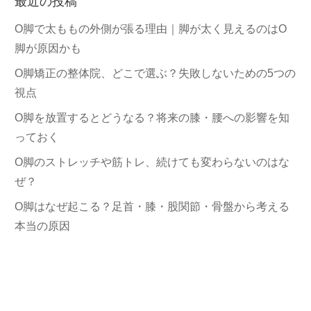
最近の投稿
リ
ー
O脚で太ももの外側が張る理由｜脚が太く見えるのはO
脚が原因かも
O脚矯正の整体院、どこで選ぶ？失敗しないための5つの
視点
O脚を放置するとどうなる？将来の膝・腰への影響を知
っておく
O脚のストレッチや筋トレ、続けても変わらないのはな
ぜ？
O脚はなぜ起こる？足首・膝・股関節・骨盤から考える
本当の原因